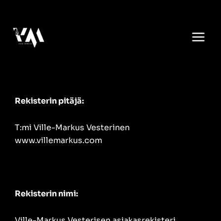
Skip
to
content
Rekisterin pitäjä:
T:mi Ville-Markus Vesterinen
www.villemarkus.com
Rekisterin nimi:
Ville-Markus Vesterisen asiakasrekisteri